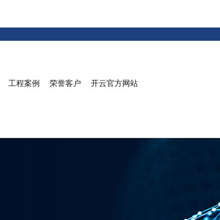
工程案例
荣誉客户
开云官方网站