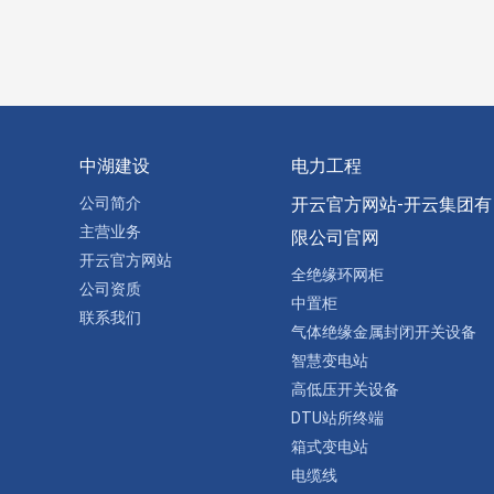
中湖建设
电力工程
公司简介
开云官方网站-开云集团有
主营业务
限公司官网
开云官方网站
全绝缘环网柜
公司资质
中置柜
联系我们
气体绝缘金属封闭开关设备
智慧变电站
高低压开关设备
DTU站所终端
箱式变电站
电缆线