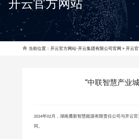
开云官方网站
当前位置：
开云官方网站-开云集团有限公司官网
>
开云官
“中联智慧产业
年
月，湖南麓新智慧能源有限责任公司与开云官方
2024
02
同。