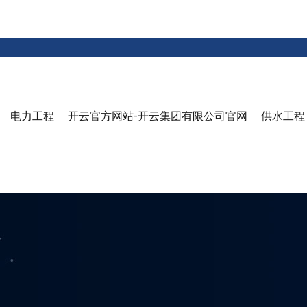
电力工程
开云官方网站-开云集团有限公司官网
供水工程