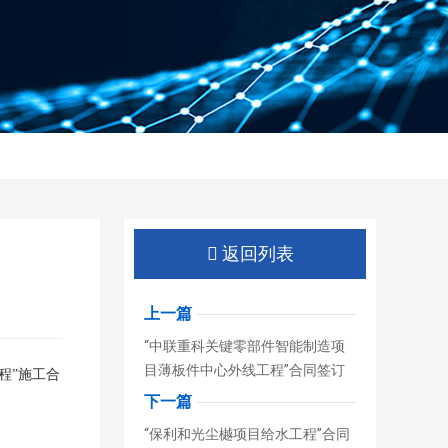
返回列表
上一篇
“中联重科关键零部件智能制造项
目薄板件中心外线工程”合同签订
程”施工合
下一篇
“保利和光尘樾项目给水工程”合同