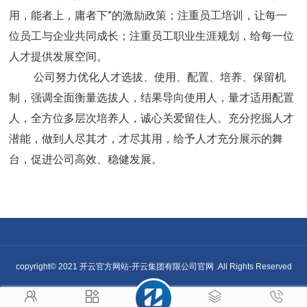
用，能者上，庸者下”的激励政策；注重员工培训，让每一
位员工与企业共同成长；注重员工职业生涯规划，给每一位
人才提供发展空间。
公司努力优化人才选拔、使用、配置、培养、保留机
制，强调全面衡量选拔人，结果导向使用人，量才适用配置
人，全方位多层次培养人，诚心关爱留住人。充分挖掘人才
潜能，做到人尽其才，才尽其用，给予人才充分展示的舞
台，促进公司高效、稳健发展。
copyright© 2021 开云官方网站-开云集团有限公司官网 .All Rights Reserved