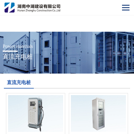
开云官方网站
Power materials
直流充电桩
直流充电桩