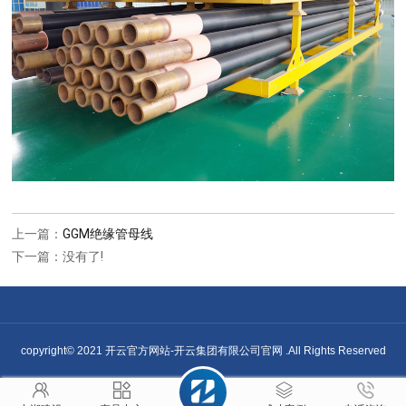
上一篇：
GGM绝缘管母线
下一篇：没有了!
copyright© 2021 开云官方网站-开云集团有限公司官网 .All Rights Reserved